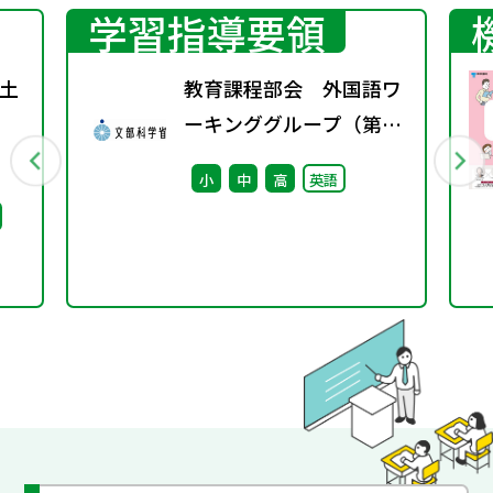
学習指導要領
土
教育課程部会 外国語ワ
ーキンググループ（第5
回） 配付資料
小
中
高
英語