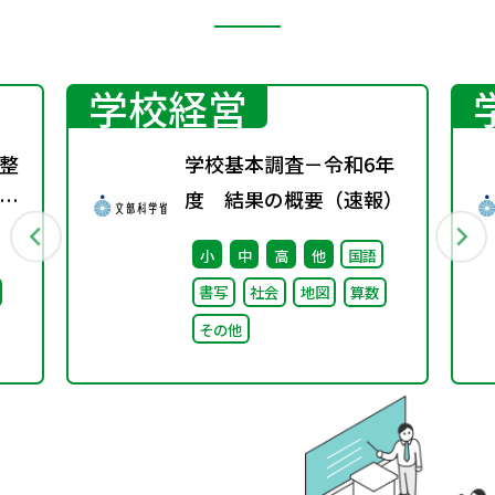
学校経営
整
学校基本調査－令和6年
度 結果の概要（速報）
小
中
高
他
国語
書写
社会
地図
算数
その他