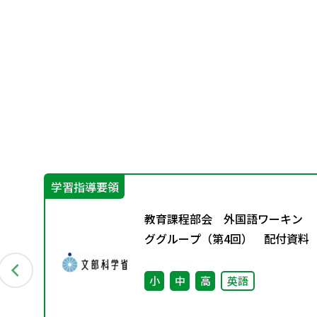
学習指導要領
ン
教育課程部会 外国語ワーキン
資料
ググループ（第4回） 配付資料
小
中
高
英語