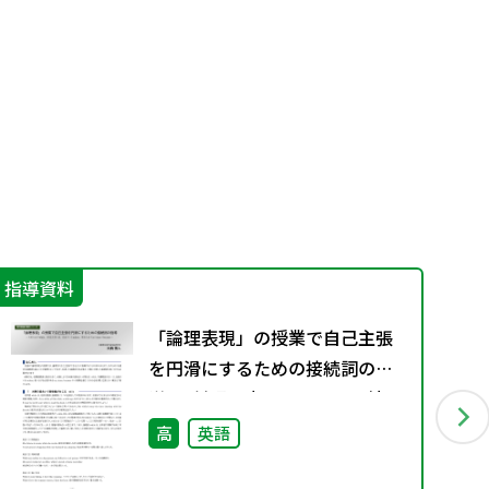
指導資料
機
「論理表現」の授業で自己主張
を円滑にするための接続詞の指
導 ― 対照を表すwhile、3用法を
持つif、注意のいるunless、理由
高
英語
を表すas / since / because ―