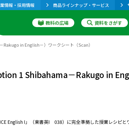
業情報・採用情報
商品ラインナップ・サービス
教科の広場
資料をさがす
Rakugo in English－）ワークシート（Scan）
1 Shibahama－Rakugo in E
ENCE English I」（東書英I 038）に完全準拠した授業レシ