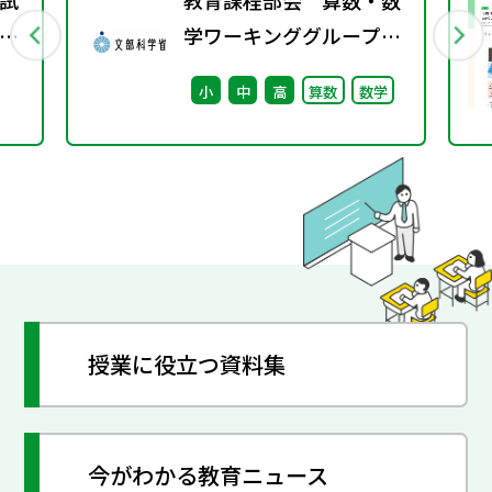
試
教育課程部会 算数・数
プ
学ワーキンググループ
（第10回） 配付資料
小
中
高
算数
数学
授業に役立つ資料集
今がわかる教育ニュース