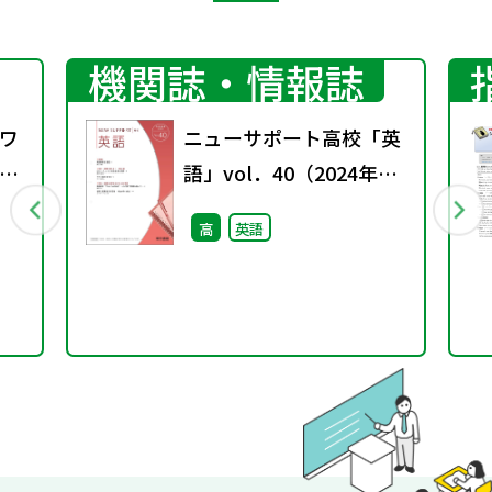
機関誌・情報誌
ワ
ニューサポート高校「英
2
語」vol．40（2024年秋
号）
高
英語