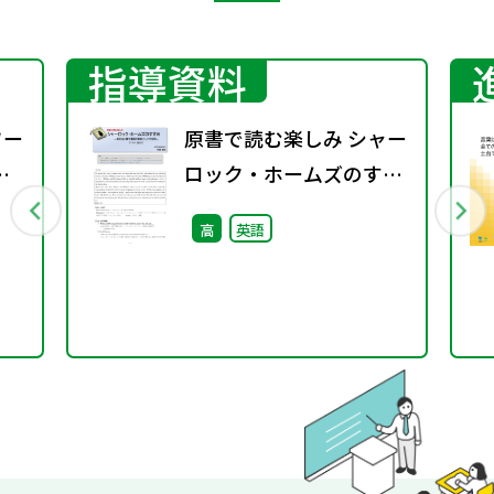
指導資料
ワー
原書で読む楽しみ シャー
ロック・ホームズのすす
め（11－136③）―英文
高
英語
法と構文理解の教材とし
ての活用―