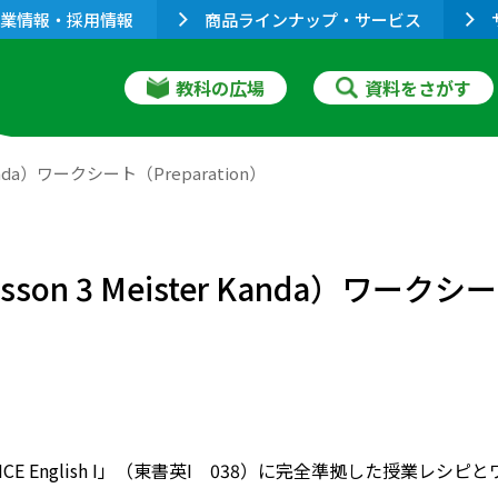
業情報・採用情報
商品ラインナップ・サービス
教科の広場
資料をさがす
nda）ワークシート（Preparation）
3 Meister Kanda）ワークシート
ENCE English I」（東書英I 038）に完全準拠した授業レシ