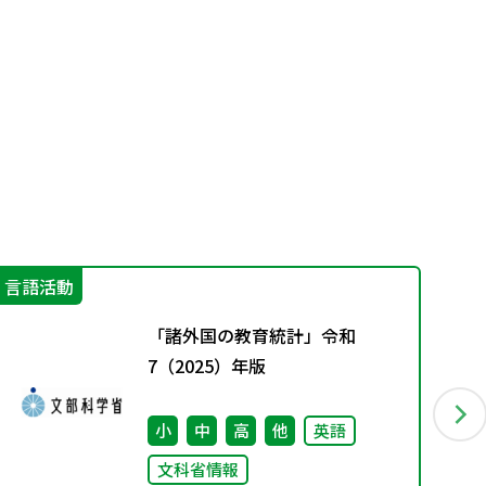
言語活動
学
「諸外国の教育統計」令和
7（2025）年版
小
中
高
他
英語
文科省情報