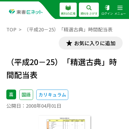
教科の広場
資料をさがす
ログイン
メニュー
TOP
（平成20－25）「精選古典」時間配当表
お気に入りに追加
（平成20－25）「精選古典」時
間配当表
高
国語
カリキュラム
公開日：
2008年04月01日