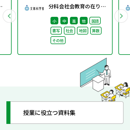
分科会社会教育の在り方
に関する特別部会（第1
小
中
高
他
国語
回） 配布資料
書写
社会
地図
算数
その他
授業に役立つ資料集