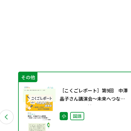
その他
も
［こくごレポート］第9回 中澤
～
晶子さん講演会～未来へつなぐ
投
ヒロシマの記憶～
小
国語