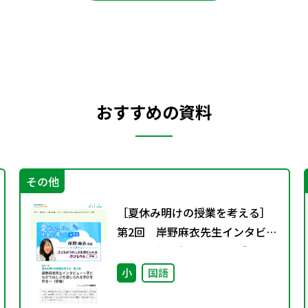
おすすめの資料
その他
［夏休み明けの授業を考える］
第2回 岸野麻衣先生インタビュ
ー～子どもがうれしさを感じら
れる学びを作る～（前編）
小
国語