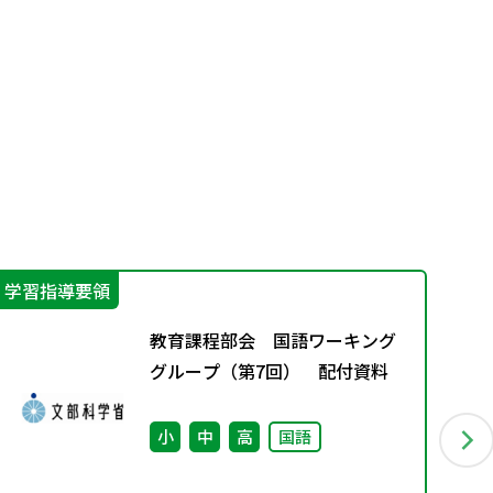
学習指導要領
そ
教育課程部会 国語ワーキング
グループ（第7回） 配付資料
小
中
高
国語