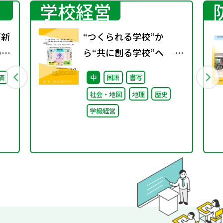
学校経営
「新
“つくられる学校”か
のポ
ら“共に創る学校”へ ──
不確実な時代に応答する
価
中
国語
書写
小津中の実践 第三回
社会・地図
地理
歴史
「共創プロジェク
学級経営
ト」“好き”が社会とつな
がる学び