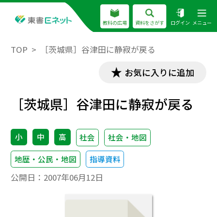
教科の広場
資料をさがす
ログイン
メニュー
TOP
［茨城県］谷津田に静寂が戻る
お気に入りに追加
［茨城県］谷津田に静寂が戻る
小
中
高
社会
社会・地図
地歴・公民・地図
指導資料
公開日：
2007年06月12日