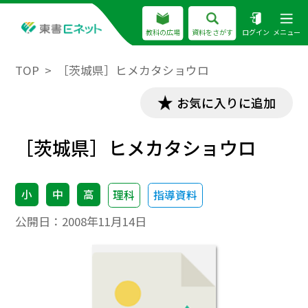
教科の広場
資料をさがす
ログイン
メニュー
TOP
［茨城県］ヒメカタショウロ
お気に入りに追加
［茨城県］ヒメカタショウロ
小
中
高
理科
指導資料
公開日：
2008年11月14日