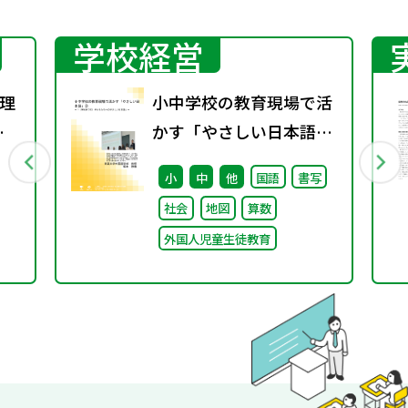
学校経営
理
小中学校の教育現場で活
春
かす「やさしい日本語」
② ～「（学校内での）子
小
中
他
国語
書写
どもたちへのやさしい日
社会
地図
算数
本語」～
外国人児童生徒教育