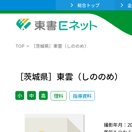
総合トップ
企
TOP
［茨城県］東雲（しののめ）
［茨城県］東雲（しののめ）
小
中
高
理科
指導資料
撮影年月：2