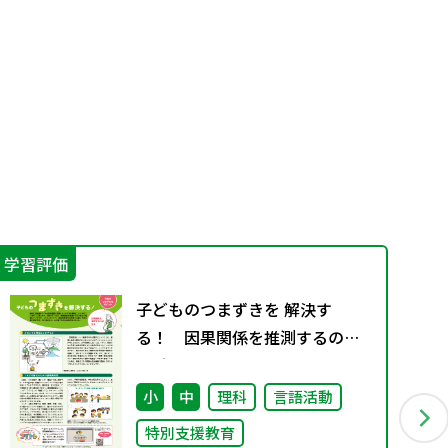
学習評価
学
子どものつまずきを 解決す
る！ 因果関係を推測するのが
苦手
小
中
理科
言語活動
特別支援教育