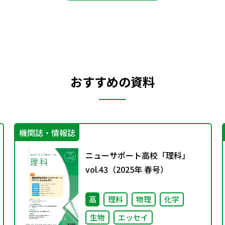
おすすめの資料
機関誌・情報誌
ニューサポート高校「理科」
vol.43（2025年 春号）
高
理科
物理
化学
生物
エッセイ