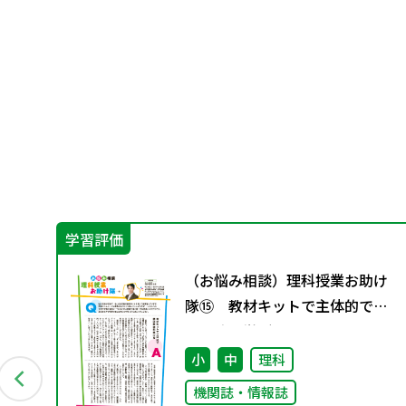
学習評価
ま
（お悩み相談）理科授業お助け
隊⑮ 教材キットで主体的で個
別最適な学びを
小
中
理科
機関誌・情報誌