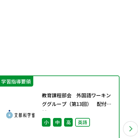
学習指導要領
指
教育課程部会 外国語ワーキン
ググループ（第13回） 配付資
料
小
中
高
英語