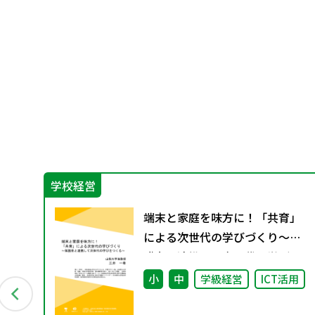
学校経営
（小
端末と家庭を味方に！「共育」
による次世代の学びづくり～保
護者と連携して次世代の学びを
つくる～
小
中
学級経営
ICT活用