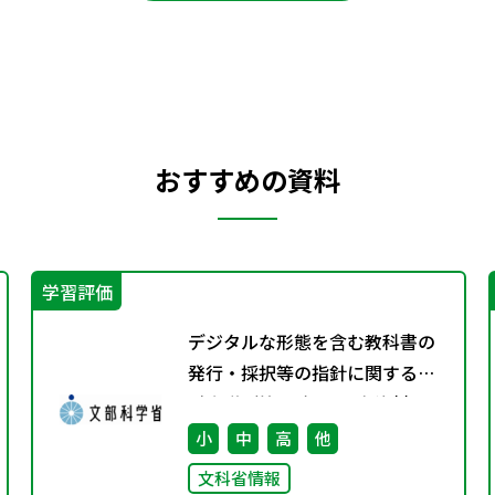
おすすめの資料
学習評価
デジタルな形態を含む教科書の
発行・採択等の指針に関する検
討会議（第2回） 配布資料
小
中
高
他
文科省情報