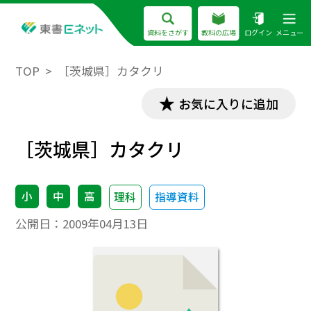
資料をさがす
教科の広場
ログイン
メニュー
TOP
［茨城県］カタクリ
お気に入りに追加
［茨城県］カタクリ
小
中
高
理科
指導資料
公開日：
2009年04月13日