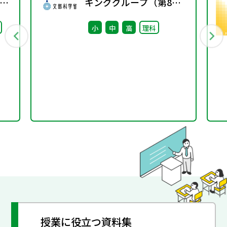
た
キンググループ（第8
科の
回） 配付資料
小
中
高
理科
授業に役立つ資料集