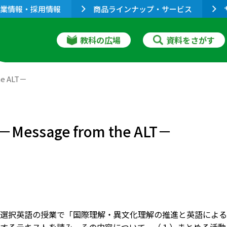
業情報・採用情報
商品ラインナップ・サービス
教科の広場
資料をさがす
 ALT－
age from the ALT－
選択英語の授業で「国際理解・異文化理解の推進と英語による