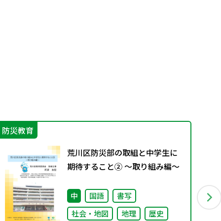
防災教育
学
荒川区防災部の取組と中学生に
期待すること② ～取り組み編～
中
国語
書写
社会・地図
地理
歴史