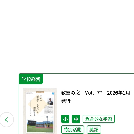
学校経営
教室の窓 Vol．77 2026年1月
に絶
発行
科書
小
中
総合的な学習
特別活動
英語