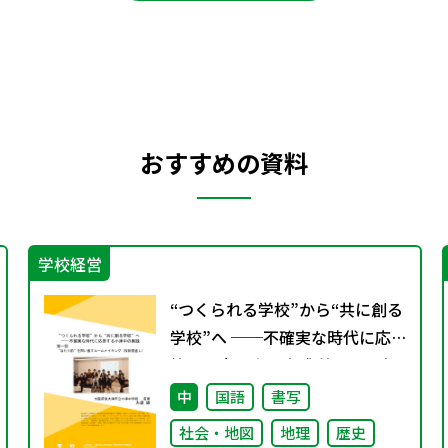
おすすめの資料
学校経営
“つくられる学校”から“共に創る
学校”へ ──不確実な時代に応
答する小津中の実践 第一回 “当
たり前”を問い直すルールメイキ
中
国語
書写
ング（校則見直し）
社会・地図
地理
歴史