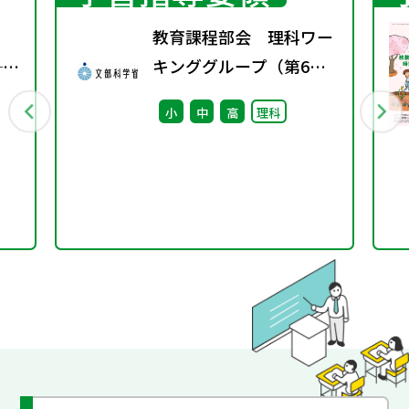
教育課程部会 理科ワー
──
キンググループ（第6
る
回） 配付資料 ※算
小
中
高
理科
数・数学ワーキンググル
ープ（第7回）と合同開
つな
催