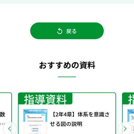
戻る
おすすめの資料
指導資料
数
【2年4章】体系を意識さ
せる図の説明
料