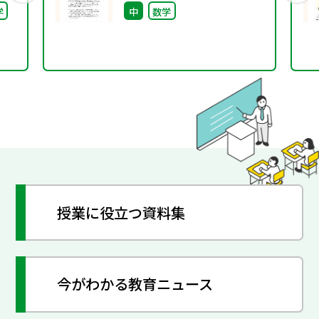
学
中
数学
授業に役立つ資料集
今がわかる教育ニュース