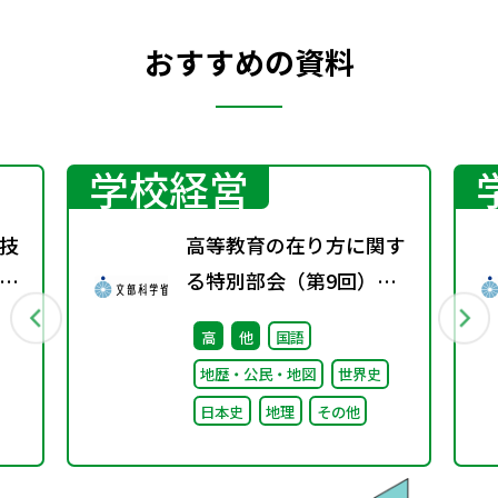
おすすめの資料
学校経営
技
高等教育の在り方に関す
る特別部会（第9回）配
付資料
高
他
国語
地歴・公民・地図
世界史
日本史
地理
その他