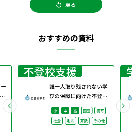
戻る
おすすめの資料
不登校支援
ャー
誰一人取り残されない学
す
びの保障に向けた不登校
法
対策推進本部（第4回）
小
中
高
国語
書写
て
安心して学べる魅力ある
社会
地図
算数
その他
学校づくりの推進に向け