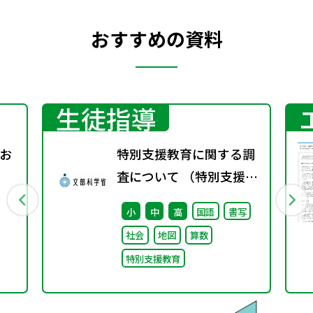
おすすめの資料
生徒指導
お
特別支援教育に関する調
査について （特別支援教
ク
育体制整備状況調査、通
小
中
高
国語
書写
す
級による指導実施状況調
社会
地図
算数
査）
特別支援教育