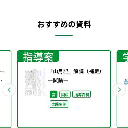
おすすめの資料
指導案
ー
「山月記」解読（補足）
―試論―
高
国語
指導資料
実践事例