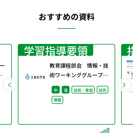
おすすめの資料
学習指導要領
ー
教育課程部会 情報・技
術ワーキンググループ
（第4回）配付資料
中
高
技術・家庭
技術
情報