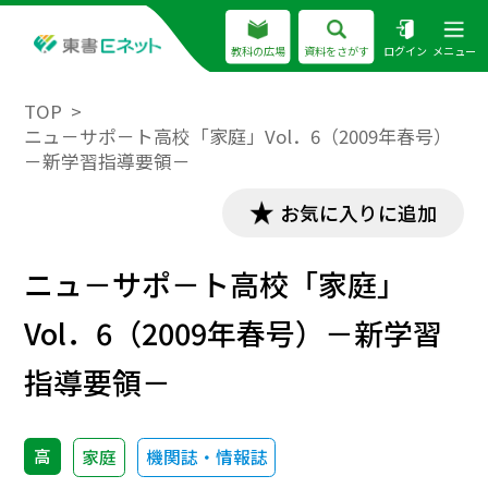
教科の広場
資料をさがす
ログイン
メニュー
TOP
ニュ－サポ－ト高校「家庭」Vol．6（2009年春号）
－新学習指導要領－
お気に入りに追加
ニュ－サポ－ト高校「家庭」
Vol．6（2009年春号）－新学習
指導要領－
高
家庭
機関誌・情報誌