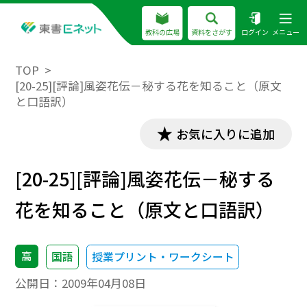
教科の広場
資料をさがす
ログイン
メニュー
TOP
[20-25][評論]風姿花伝－秘する花を知ること（原文
と口語訳）
お気に入りに追加
[20-25][評論]風姿花伝－秘する
花を知ること（原文と口語訳）
高
国語
授業プリント・ワークシート
公開日：
2009年04月08日