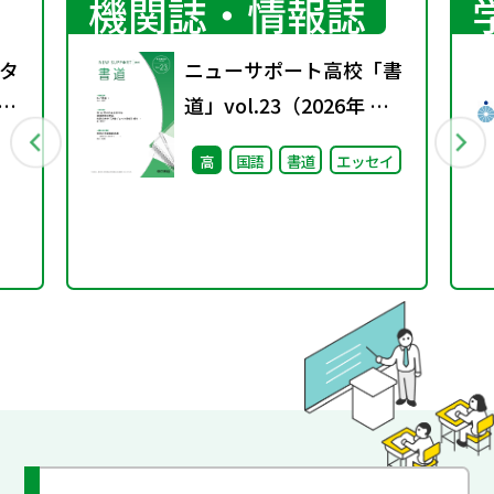
機関誌・情報誌
タ
ニューサポート高校「書
教科
道」vol.23（2026年 春
中
号）
高
国語
書道
エッセイ