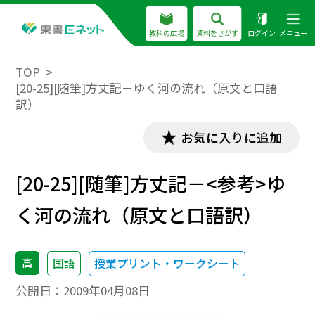
教科の広場
資料をさがす
ログイン
メニュー
TOP
[20-25][随筆]方丈記－ゆく河の流れ（原文と口語
訳）
お気に入りに追加
[20-25][随筆]方丈記－<参考>ゆ
く河の流れ（原文と口語訳）
高
国語
授業プリント・ワークシート
公開日：
2009年04月08日