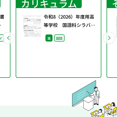
カリキュラム
書
令和8（2026）年度用高
春
等学校 国語科シラバス
案・ルーブリック
イ
高
国語