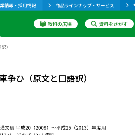
業情報・採用情報
商品ラインナップ・サービス
教科の広場
資料をさがす
語訳）
二）－車争ひ（原文と口語訳）
文編 平成20（2008）～平成25（2013）年度用