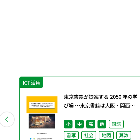
ICT活用
東京書籍が提案する 2050 年の学
び場 ～東京書籍は大阪・関西万
博「大阪ヘルスケア パビリオ
ン」に出展・協賛します～
小
中
高
他
国語
書写
社会
地図
算数