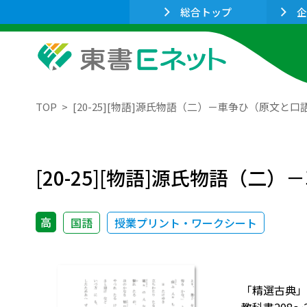
総合トップ
企
TOP
[20-25][物語]源氏物語（二）－車争ひ（原文と口
[20-25][物語]源氏物語（
高
国語
授業プリント・ワークシート
「精選古典」漢