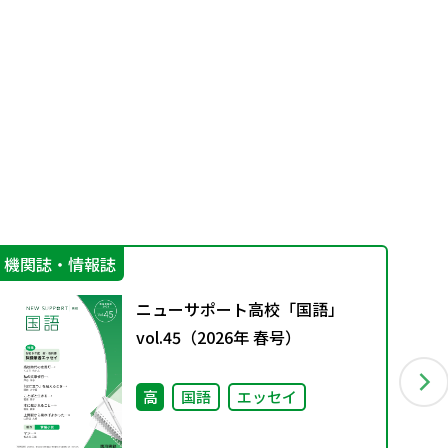
機関誌・情報誌
学
ニューサポート高校「国語」
vol.45（2026年 春号）
高
国語
エッセイ