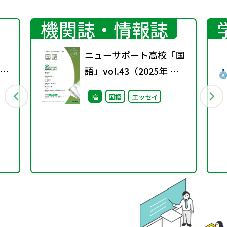
機関誌・情報誌
ニューサポート高校「国
示
語」vol.43（2025年 春
し
号）
高
国語
エッセイ