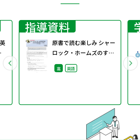
指導資料
英
原書で読む楽しみ シャー
春
ロック・ホームズのすす
め（11－136②）―英文
高
英語
法と構文理解の教材とし
ての活用―