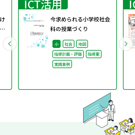
ICT活用
け
今求められる小学校社会
ザ
科の授業づくり
小
社会
地図
指導計画・評価
指導案
実践事例