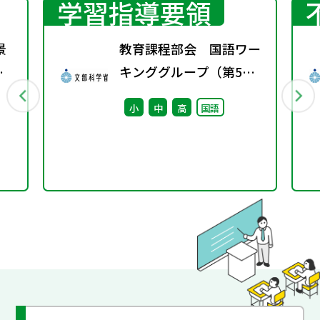
学習指導要領
景
教育課程部会 国語ワー
学
キンググループ（第5
題
回） 配付資料
小
中
高
国語