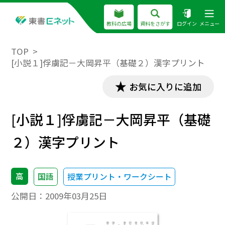
教科の広場
資料をさがす
ログイン
メニュー
TOP
[小説１]俘虜記－大岡昇平（基礎２）漢字プリント
お気に入りに追加
[小説１]俘虜記－大岡昇平（基礎
２）漢字プリント
高
国語
授業プリント・ワークシート
公開日：
2009年03月25日