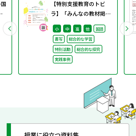
の国
【特別支援教育のトビ
着
ラ】「みんなの教材掲示
書
板」の投稿募集を開始し
小
中
高
他
国語
ました！
書写
総合的な学習
特別活動
総合的な探究
実践事例
授業に役立つ資料集