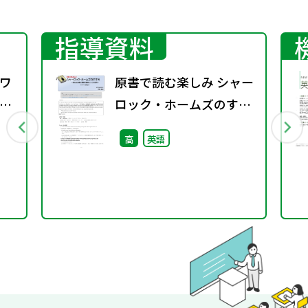
指導資料
ワ
原書で読む楽しみ シャー
2
ロック・ホームズのすす
め（11－136②）―英文
高
英語
法と構文理解の教材とし
ての活用―