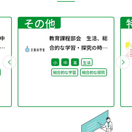
その他
中
教育課程部会 生活、総
係
合的な学習・探究の時間
通
ワーキンググループ（第
小
中
高
生活
6回） 配付資料
総合的な学習
総合的な探究