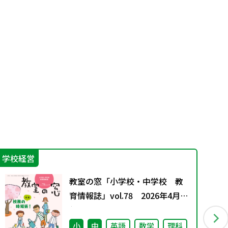
学校経営
機
教室の窓「小学校・中学校 教
育情報誌」vol.78 2026年4月発
行
小
中
英語
数学
理科