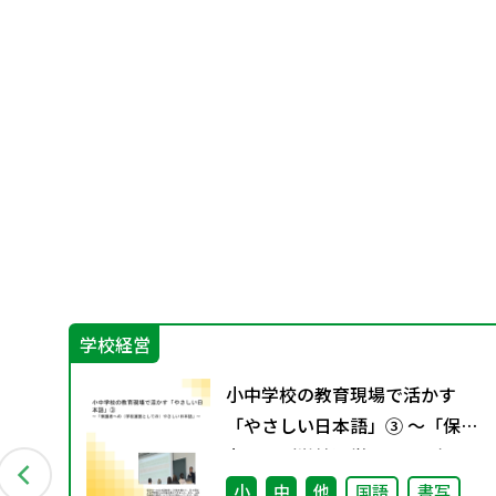
学校経営
第
小中学校の教育現場で活かす
賞」
「やさしい日本語」③ ～「保護
者への（学校運営としての）や
さしい日本語」～
小
中
他
国語
書写