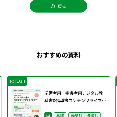
戻る
おすすめの資料
ICT活用
学習者用／指導者用デジタル教
科書&指導書コンテンツライブラ
リー 収録コンテンツ活用ガイ
ド
中
英語
機関誌・情報誌