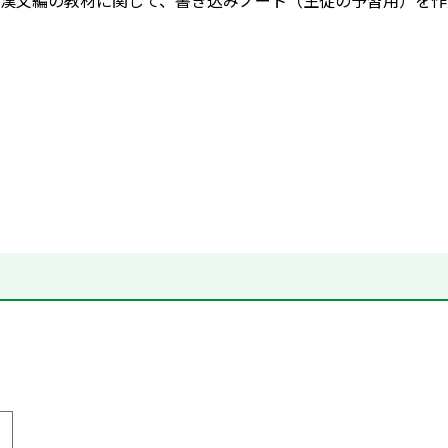
漢文編の教材に関して、書き込みノート（生徒の予習用）を作