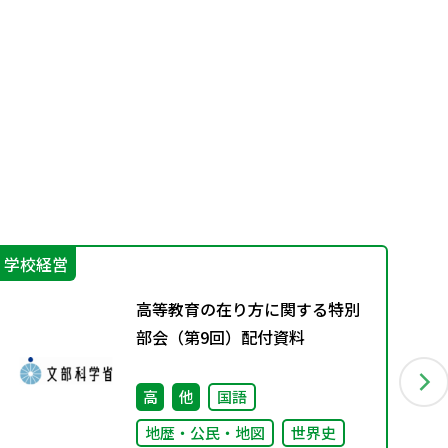
学校経営
学
高等教育の在り方に関する特別
部会（第9回）配付資料
高
他
国語
地歴・公民・地図
世界史