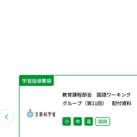
学習指導要領
総
教育課程部会 国語ワーキング
め
グループ（第11回） 配付資料
小
中
高
国語