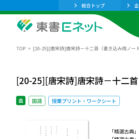
総合トップ
企
TOP
[20-25][唐宋詩]唐宋詩－十二首（書き込み用ノー
[20-25][唐宋詩]唐宋詩－
高
国語
授業プリント・ワークシート
「精選古典」古