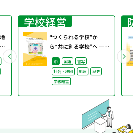
学校経営
地
“つくられる学校”か
グ
ら“共に創る学校”へ ──
不確実な時代に応答する
中
国語
書写
小津中の実践 第三回
社会・地図
地理
歴史
「共創プロジェク
学級経営
ト」“好き”が社会とつな
がる学び