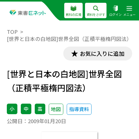
教科の広場
資料をさがす
ログイン
メニュー
TOP
[世界と日本の白地図]世界全図（正積平極楕円図法）
お気に入りに追加
[世界と日本の白地図]世界全図
（正積平極楕円図法）
小
中
高
地図
指導資料
公開日：
2009年01月20日