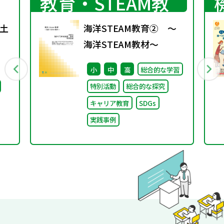
教育・STEAM教
育
土
海洋STEAM教育② ～
海洋STEAM教材～
小
中
高
総合的な学習
特別活動
総合的な探究
キャリア教育
SDGs
実践事例