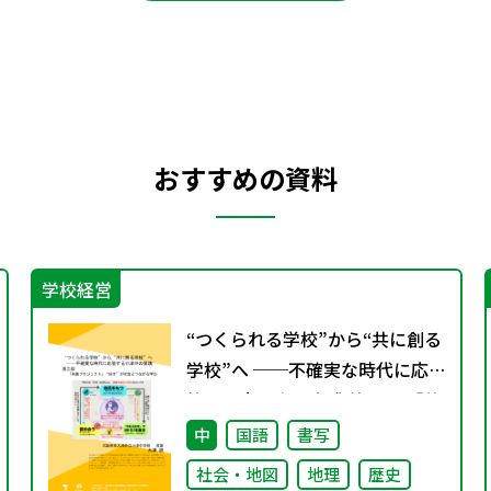
おすすめの資料
学校経営
“つくられる学校”から“共に創る
学校”へ ──不確実な時代に応
答する小津中の実践 第三回 「共
創プロジェクト」“好き”が社会
中
国語
書写
とつながる学び
社会・地図
地理
歴史