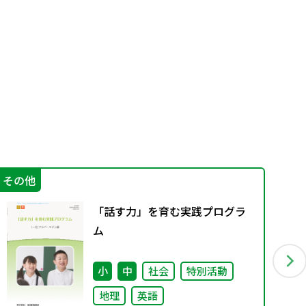
その他
学
「話す力」を育む実践プログラ
ム
小
中
社会
特別活動
地理
英語