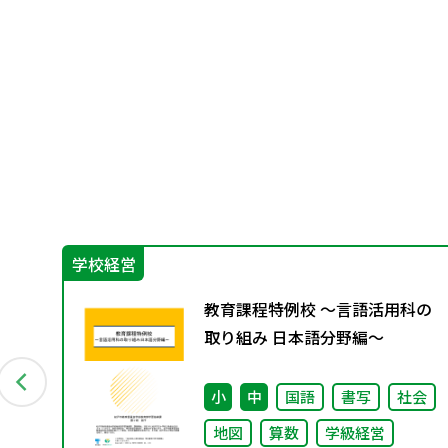
学校経営
ィ
教育課程特例校 ～言語活用科の
特
取り組み 日本語分野編～
数
小
中
国語
書写
社会
地図
算数
学級経営