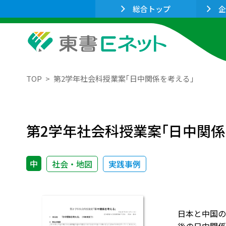
総合トップ
企
TOP
第2学年社会科授業案｢日中関係を考える｣
第2学年社会科授業案｢日中関係
中
社会・地図
実践事例
日本と中国の