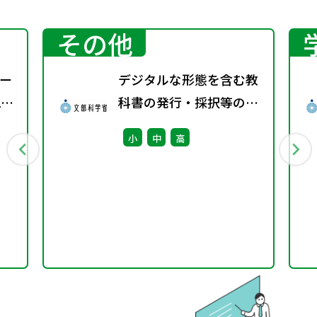
その他
ー
デジタルな形態を含む教
1
科書の発行・採択等の指
針に関する検討会議（第
小
中
高
3回） 配布資料