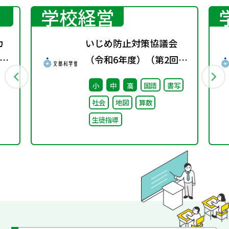
学校経営
カ
いじめ防止対策協議会
ン
（令和6年度）（第2回）
～
配付資料
小
中
高
国語
書写
社会
地図
算数
生徒指導