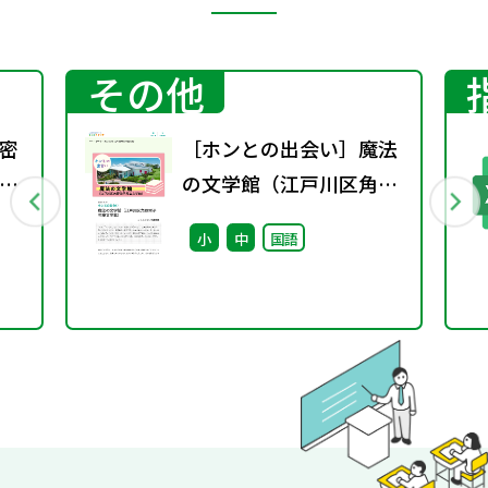
その他
密
［ホンとの出会い］魔法
理
の文学館（江戸川区角野
栄子児童文学館）
小
中
国語