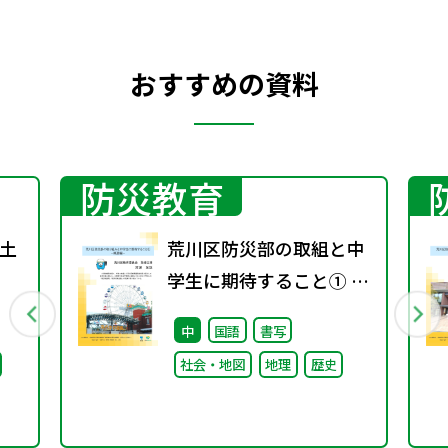
おすすめの資料
防災教育
土
荒川区防災部の取組と中
学生に期待すること① ～
概要編～
中
国語
書写
社会・地図
地理
歴史