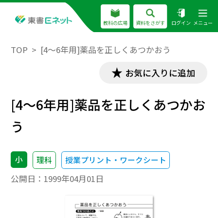
教科の広場
資料をさがす
ログイン
メニュー
TOP
[4～6年用]薬品を正しくあつかおう
お気に入りに追加
[4～6年用]薬品を正しくあつかお
う
小
理科
授業プリント・ワークシート
公開日：
1999年04月01日