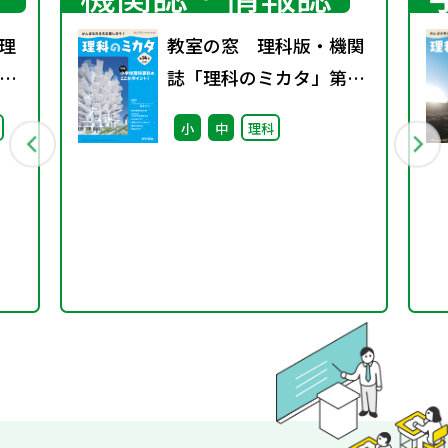
理
教室の窓 理科版・機関
た
誌「理科のミカタ」第14
科の
号～特集 小学校理科専
小
中
理科
科のここがポイント！～