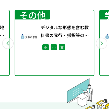
その他
地
デジタルな形態を含む教
グ
科書の発行・採択等の指
針に関する検討会議（第
小
中
高
3回） 配布資料