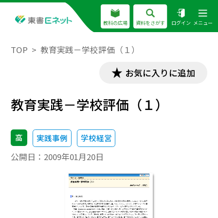
教科の広場
資料をさがす
ログイン
メニュー
TOP
教育実践－学校評価（１）
お気に入りに追加
教育実践－学校評価（１）
高
実践事例
学校経営
公開日：
2009年01月20日