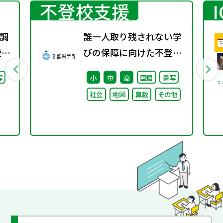
不登校支援
調
誰一人取り残されない学
援教
びの保障に向けた不登校
通
対策推進本部（第4回）
写
小
中
高
国語
書写
調
安心して学べる魅力ある
社会
地図
算数
その他
学校づくりの推進に向け
た方向性等について議論