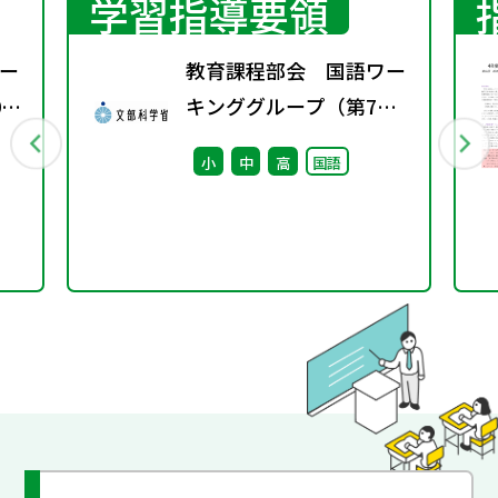
学習指導要領
ー
教育課程部会 国語ワー
0
キンググループ（第7
回） 配付資料
小
中
高
国語