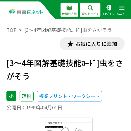
教科の広場
資料をさがす
ログイン
メニュー
TOP
[3～4年図解基礎技能ｶｰﾄﾞ]虫をさがそう
お気に入りに追加
[3～4年図解基礎技能ｶｰﾄﾞ]虫をさ
がそう
小
理科
授業プリント・ワークシート
公開日：
1999年04月01日