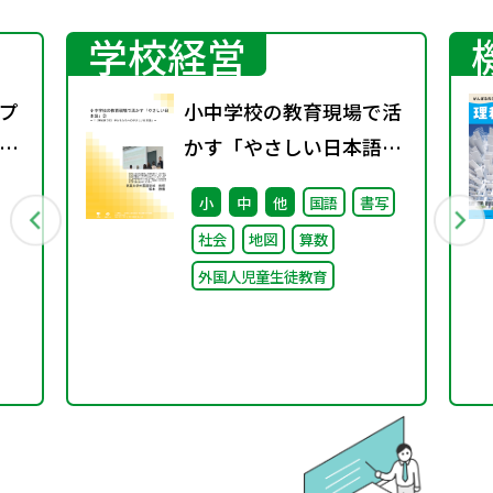
学校経営
プ
小中学校の教育現場で活
議
かす「やさしい日本語」
② ～「（学校内での）子
小
中
他
国語
書写
どもたちへのやさしい日
社会
地図
算数
本語」～
外国人児童生徒教育