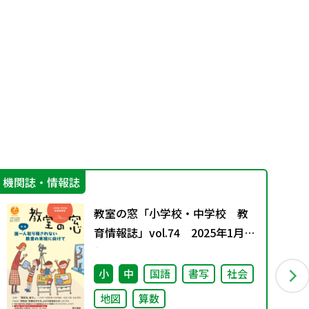
機関誌・情報誌
学
教室の窓「小学校・中学校 教
育情報誌」vol.74 2025年1月発
行
小
中
国語
書写
社会
地図
算数