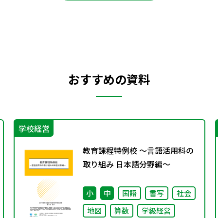
おすすめの資料
学校経営
教育課程特例校 ～言語活用科の
取り組み 日本語分野編～
小
中
国語
書写
社会
地図
算数
学級経営