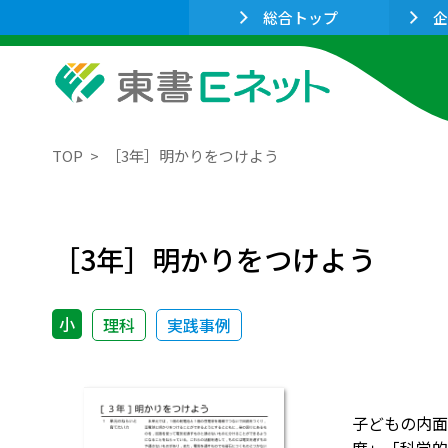
総合トップ
企
TOP
［3年］明かりをつけよう
［3年］明かりをつけよう
小
理科
実践事例
子どもの内面