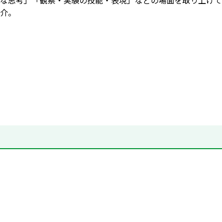
な思考」「観察・実験の技能・表現」などの場面を取り上げて
介。