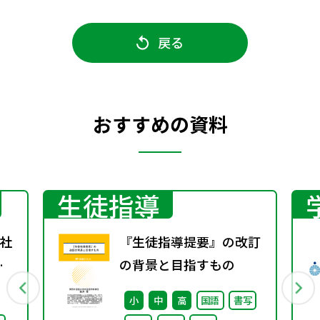
戻る
おすすめの資料
生徒指導
社
『生徒指導提要』の改訂
春
の背景と目指すもの
小
中
高
国語
書写