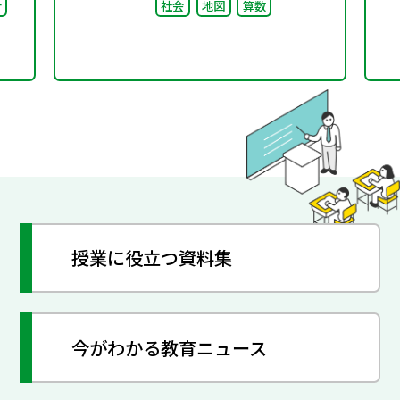
合
社会
地図
算数
授業に役立つ資料集
今がわかる教育ニュース