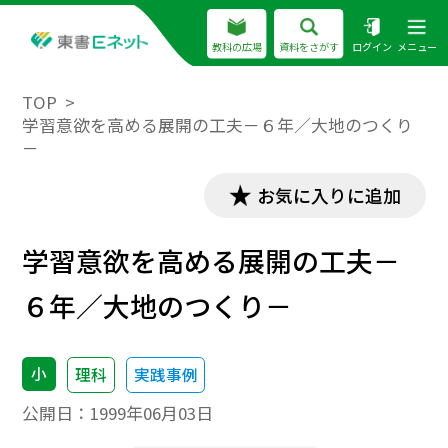
教科の広場
資料をさがす
ログイン
メニュー
TOP
学習意欲を高める展開の工夫－６年／大地のつくり
－
お気に入りに追加
学習意欲を高める展開の工夫－
６年／大地のつくり－
小
理科
実践事例
公開日：
1999年06月03日