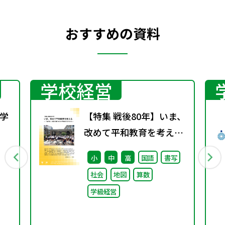
おすすめの資料
学校経営
学
【特集 戦後80年】いま、
改めて平和教育を考え
行
る〜「あの日」を語り継
小
中
高
国語
書写
ぐ本川小学校の子どもた
社会
地図
算数
ち〜
学級経営