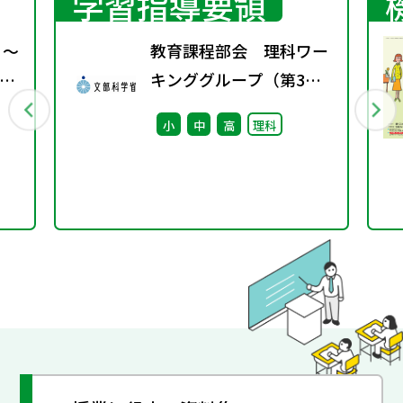
学習指導要領
 ～
教育課程部会 理科ワー
の
キンググループ（第3
回） 配付資料
小
中
高
理科